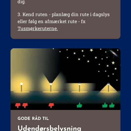
dig.
3. Kend ruten - planlæg din rute i dagslys
eller følg en afmærket rute - fx
Tusmørkeruterne.
GODE RÅD TIL
Udendørsbelysning