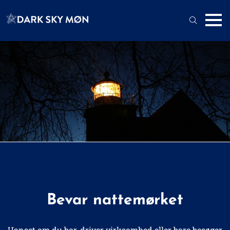
Bevar nattemørket
Uanset om du bor, driver virksomhed eller bare besøger