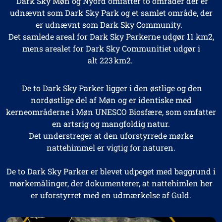
Dark Sky Møn og Nyord omfatter to områder der er
udnævnt som Dark Sky Park og et samlet område, der
er udnævnt som Dark Sky Community.
Det samlede areal for Dark Sky Parkerne udgør 11 km2,
mens arealet for Dark Sky Communitiet udgør i
alt 223 km2.
De to Dark Sky Parker
ligger i den østlige og den
nordøstlige del af Møn og
er identiske med
kerneområderne i Møn UNESCO Biosfære, som omfatter
en
artsrig og mangfoldig natur.
Det understreger at den uforstyrrede mørke
nattehimmel er vigtig for naturen.
De to Dark Sky Parker er blevet udpeget med baggrund i
mørkemålinger, der dokumenterer, at nattehimlen her
er uforstyrret med en udmærkelse af Guld.