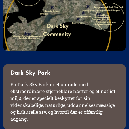
Dark Sky Park
En Dark Sky Park er et område med
ekstraordinære stjerneklare nætter og et natligt
miljø, der er specielt beskyttet for sin
videnskabelige, naturlige, uddannelsesmæssige
og kulturelle arv, og hvortil der er offentlig
adgang.