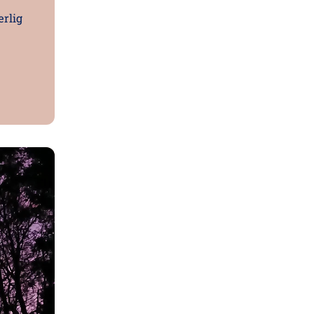
ærlig