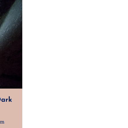
Dark
om