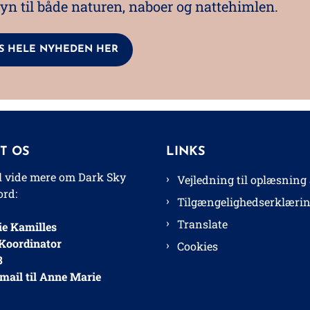
yn til både naturen, naboer og nattehimlen.
S HELE NYHEDEN HER
T OS
LINKS
il vide mere om Dark Sky
Vejledning til oplæsning 
rd:
Tilgængelighedserklæri
Translate
e Kamilles
Koordinator
Cookies
3
mail til Anne Marie