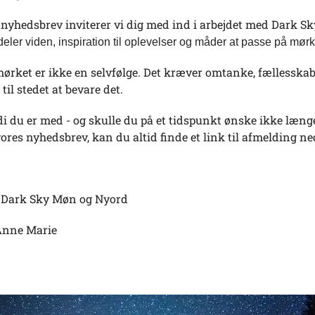
 nyhedsbrev inviterer vi dig med ind i arbejdet med Dark S
deler viden, inspiration til oplevelser og måder at passe på mørk
ørket er ikke en selvfølge. Det kræver omtanke, fællesskab
til stedet at bevare det.
di du er med - og skulle du på et tidspunkt ønske ikke læng
res nyhedsbrev, kan du altid finde et link til afmelding ne
a Dark Sky Møn og Nyord
Anne Marie