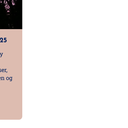
25
ky
er,
en og