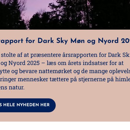
rapport for Dark Sky Møn og Nyord 20
 stolte af at præsentere årsrapporten for Dark S
og Nyord 2025 – læs om årets indsatser for at
ytte og bevare nattemørket og de mange oplevels
bringer mennesker tættere på stjernerne på himl
ens natur.
S HELE NYHEDEN HER