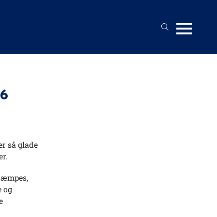
26
er så glade
er.
 dæmpes,
e og
e