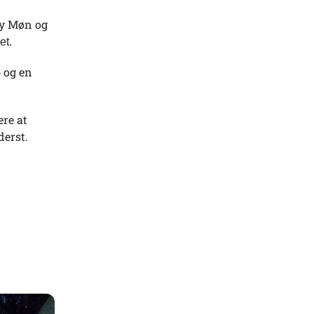
ky Møn og
et.
 og en
ere at
derst.