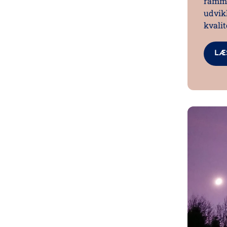
ramme
udvik
kvalit
LÆ