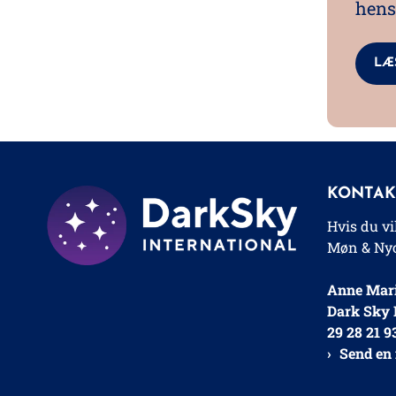
hens
LÆ
KONTAK
Hvis du v
Møn & Nyo
Anne Mari
Dark Sky 
29 28 21 9
Send en 