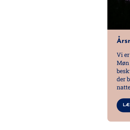
Års
Vi er
Møn 
besk
der 
natt
LÆ