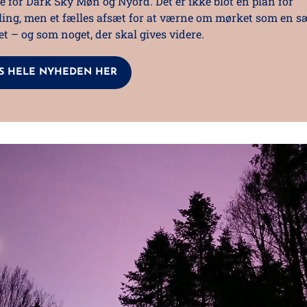
 for Dark Sky Møn og Nyord. Det er ikke blot en plan for
ling, men et fælles afsæt for at værne om mørket som en s
et – og som noget, der skal gives videre.
S HELE NYHEDEN HER