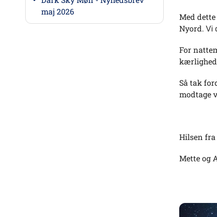
maj 2026
Med dette
Nyord.
Vi 
For nattem
kærlighed 
Så tak for
modtage vo
Hilsen fr
Mette og 