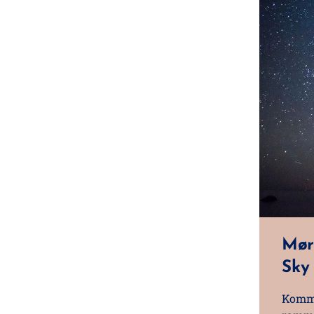
Mør
Sky
Kommu