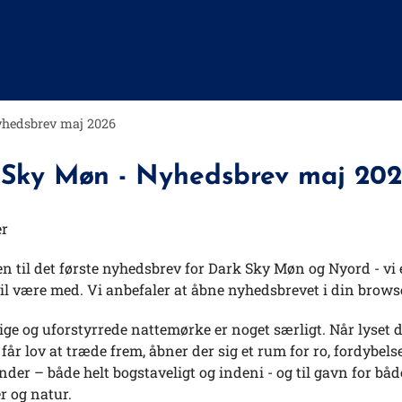
yhedsbrev maj 2026
 Sky Møn - Nyhedsbrev maj 20
er
til det første nyhedsbrev for Dark Sky Møn og Nyord - vi 
vil være med. Vi anbefaler at åbne nyhedsbrevet i din brows
ige og uforstyrrede nattemørke er noget særligt. Når lyset
får lov at træde frem, åbner der sig et rum for ro, fordybels
nder – både helt bogstaveligt og indeni - og til gavn for båd
 og natur.