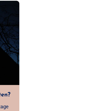
ten?
tage